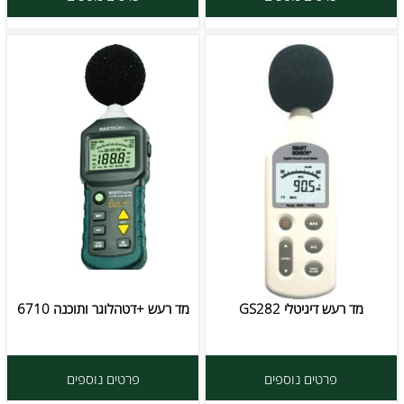
מד רעש דיגיטלי GS282
מד רעש +דטהלוגר ותוכנה 6710
פרטים נוספים
פרטים נוספים