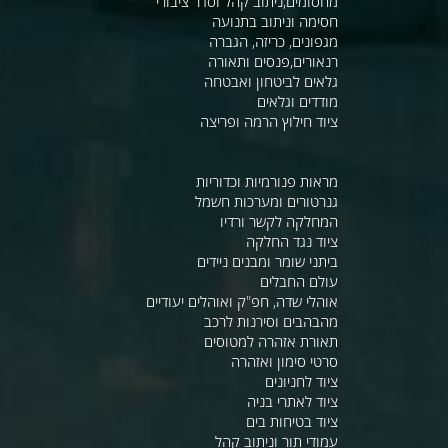
מחסומים,ניתוב קהל וסדר ציבורי
חסימה וניתוב בתנועה
מגפונים, כריזה, הגברה
רנאורים,פנסים ותאורה
גלאים לביטחון ואבטחה
מודדים וגלאים
ציוד חילוץ הרמה ופריצה
מראות פנורמיות וכדוריות
גנרטורים ומערכות חשמל
המחלקה לקשר ורדיו
ציוד נגד החלקה
ביתני שומר ומבנים ניידים
עולם החבלים
אוהלי שדה, חפ"ק ואוהלים יעודיים
מהבהבים וסירנות לרכב
תאורת אזהרה למטוסים
סרטי סימון ואזהרה
ציוד לחניונים
ציוד לאתרי בניה
ציוד בטיחות בים
עמודי תור וניתוב קהל