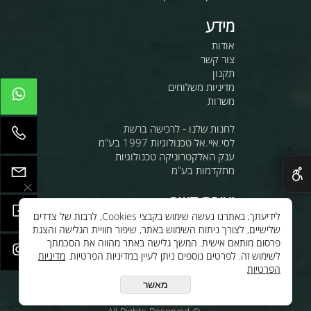
מידע
אודות
צור קשר
תקנון
מדיניות משלוחים
משרות
לחנות שלנו - לרכישה ברשת
לסי.איי.אל טכנולוגיות 1997 בע"מ
✕
ענק האלקטרוניקה טכנולוגיות
מתקדמות בע"מ
יצירת קשר
לידיעתך, באתרנו נעשה שימוש בקבצי Cookies, לרבות של צדדים
oc@cilgroup.co.il
שלישיים, לצורך ניתוח השימוש באתר, שיפור חוויית הגלישה והצגת
08-9330799
פרסום מותאם אישית. המשך גלישה באתר מהווה את הסכמתך
עקבו אחינו ברשת:
לשימוש זה. לפרטים נוספים ניתן לעיין במדיניות הפרטיות.
מדיניות
הפרטיות
מאשר