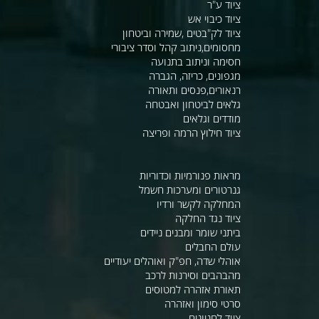
ציוד ע"ר
ציוד כיבוי אש
ציוד לק"בטים ,שמירה וביטחון
מחסומים,ניתוב קהל וסדר ציבורי
חסימה וניתוב בתנועה
מגפונים, כריזה, הגברה
רנאורים,פנסים ותאורה
גלאים לביטחון ואבטחה
מודדים וגלאים
ציוד חילוץ הרמה ופריצה
מראות פנורמיות וכדוריות
גנרטורים ומערכות חשמל
המחלקה לקשר ורדיו
ציוד נגד החלקה
ביתני שומר ומבנים ניידים
עולם החבלים
אוהלי שדה, חפ"ק ואוהלים יעודיים
מהבהבים וסירנות לרכב
תאורת אזהרה למטוסים
סרטי סימון ואזהרה
ציוד לחניונים