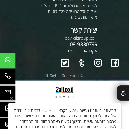
לסי.איי.אל טכנולוגיות 1997 בע"מ
ענק האלקטרוניקה טכנולוגיות
מתקדמות בע"מ
יצירת קשר
oc@cilgroup.co.il
08-9330799
עקבו אחינו ברשת:
© All Rights Reserved
✕
בניית אתרים
לידיעתך, באתרנו נעשה שימוש בקבצי Cookies, לרבות של צדדים
שלישיים, לצורך ניתוח השימוש באתר, שיפור חוויית הגלישה והצגת
פרסום מותאם אישית. המשך גלישה באתר מהווה את הסכמתך
לשימוש זה. לפרטים נוספים ניתן לעיין במדיניות הפרטיות.
מדיניות