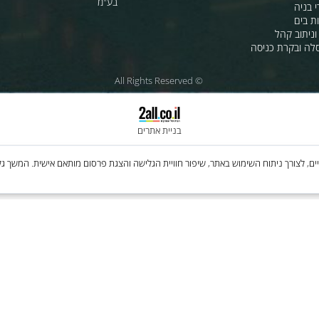
ת לרכב
לחנות שלנו - לרכישה ברשת
מטוסים
לסי.איי.אל טכנולוגיות 1997 בע"מ
רה
ענק האלקטרוניקה טכנולוגיות מת
בע"מ
 קהל
קרת כניסה
© All Rights Reserved
בניית אתרים
Cooki, לרבות של צדדים שלישיים, לצורך ניתוח השימוש באתר, שיפור חוויית הגלישה והצגת פרסום מותאם איש