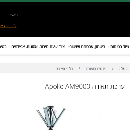
ראשי
|
אודות
|
לרכישה
אונליין
|
E
ות
ביטחון, אבטחה ושיטור
ציוד שעת חירום, אסונות, אפידמיה
בטיחות בת
/
/
פנסים ותאורה
בלוני תאורה
רה Apollo AM9000