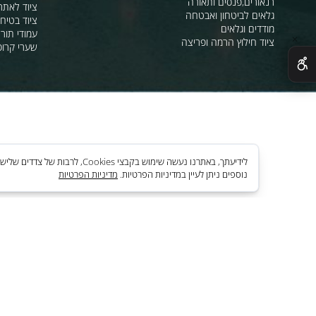
מהבהבים וסירנו
מחסומים,ניתוב קהל וסדר ציבורי
תאורת אזהרה ל
חסימה וניתוב בתנועה
סרטי סימון ואזה
מגפונים, כריזה, הגברה
ציוד לחניונים
רנאורים,פנסים ותאורה
ציוד לאתרי בניה
גלאים לביטחון ואבטחה
ציוד בטיחות בים
מודדים וגלאים
עמודי תור וניתוב
ציוד חילוץ הרמה ופריצה
שערי קרוסלה וב
לידיעתך, באתרנו נעשה שימוש בקבצי es
נוספים ניתן לעיין במדיניות הפרטיות.
מדיניות הפרטיות