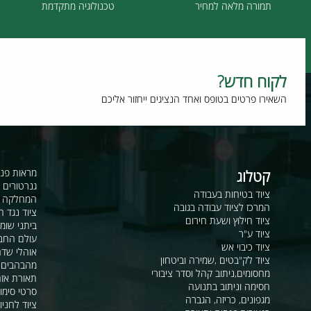
תמורה מלאה למחיר
טכנולוגיה מתקדמת
וח חדש?
רו פרטים בטופס ואחד הנציגים ייחזור אליכם
קטלוג
מראות פנורמיות ו
גנרטורים ומערכ
ציוד בטיחות בעבודה
המחלקה לקשר ור
המרכז לציוד עבודה בגובה
ציוד נגד החלקה
ציוד חילוץ ושעת חירום
ביתני שומר ומבני
ציוד ע"ר
עולם החבלים
ציוד כיבוי אש
אוהלי שדה, חפ"ק 
ציוד לק"בטים ,שמירה וביטחון