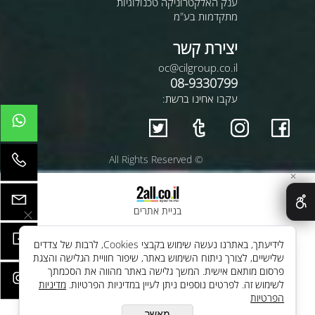
ענק האלקטרוניקה טכנולוגיות
מתקדמות בע"מ
יצירת קשר
oc@cilgroup.co.il
08-9330799
עקבו אחינו ברשת:
© All Rights Reserved
✕
בניית אתרים
לידיעתך, באתרנו נעשה שימוש בקבצי Cookies, לרבות של צדדים
שלישיים, לצורך ניתוח השימוש באתר, שיפור חוויית הגלישה והצגת
פרסום מותאם אישית. המשך גלישה באתר מהווה את הסכמתך
לשימוש זה. לפרטים נוספים ניתן לעיין במדיניות הפרטיות.
מדיניות
הפרטיות
מאשר