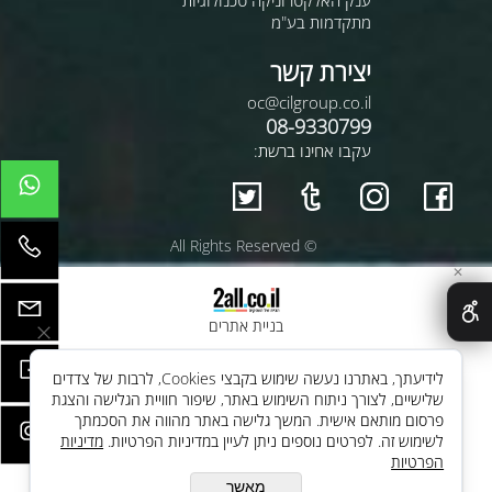
ענק האלקטרוניקה טכנולוגיות
מתקדמות בע"מ
יצירת קשר
oc@cilgroup.co.il
08-9330799
עקבו אחינו ברשת:
© All Rights Reserved
✕
בניית אתרים
לידיעתך, באתרנו נעשה שימוש בקבצי Cookies, לרבות של צדדים
שלישיים, לצורך ניתוח השימוש באתר, שיפור חוויית הגלישה והצגת
פרסום מותאם אישית. המשך גלישה באתר מהווה את הסכמתך
לשימוש זה. לפרטים נוספים ניתן לעיין במדיניות הפרטיות.
מדיניות
הפרטיות
מאשר