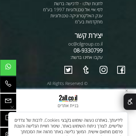
לחנות שלנו - לרכישה ברשת
לסי.איי.אל טכנולוגיות 1997 בע"מ
ענק האלקטרוניקה טכנולוגיות
מתקדמות בע"מ
יצירת קשר
oc@cilgroup.co.il
08-9330799
עקבו אחינו ברשת:
© All Rights Reserved
✕
בניית אתרים
לידיעתך, באתרנו נעשה שימוש בקבצי Cookies, לרבות של צדדים
שלישיים, לצורך ניתוח השימוש באתר, שיפור חוויית הגלישה והצגת
פרסום מותאם אישית. המשך גלישה באתר מהווה את הסכמתך