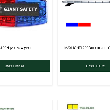
MAXLIGHT1200
נצנץ אישי נטען G100N
ים נוספים
פרטים נוספים