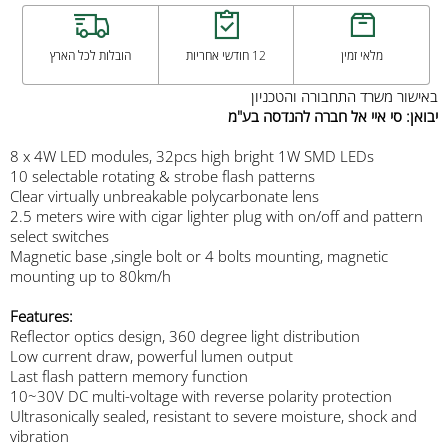
מלאי זמין
12 חודשי אחריות
הובלות לכל הארץ
באישור משרד התחבורה והטכניון
יבואן: סי איי אל חברה להנדסה בע"מ
8 x 4W LED modules, 32pcs high bright 1W SMD LEDs
10 selectable rotating & strobe flash patterns
Clear virtually unbreakable polycarbonate lens
2.5 meters wire with cigar lighter plug with on/off and pattern
select switches
Magnetic base ,single bolt or 4 bolts mounting, magnetic
mounting up to 80km/h
Features:
Reflector optics design, 360 degree light distribution
Low current draw, powerful lumen output
Last flash pattern memory function
10~30V DC multi-voltage with reverse polarity protection
Ultrasonically sealed, resistant to severe moisture, shock and
vibration