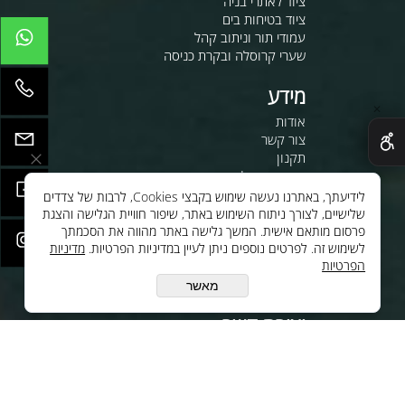
ציוד לאתרי בניה
ציוד בטיחות בים
עמודי תור וניתוב קהל
שערי קרוסלה ובקרת כניסה
מידע
✕
אודות
צור קשר
תקנון
מדיניות משלוחים
משרות
לידיעתך, באתרנו נעשה שימוש בקבצי Cookies, לרבות של צדדים
שלישיים, לצורך ניתוח השימוש באתר, שיפור חוויית הגלישה והצגת
לחנות שלנו - לרכישה ברשת
פרסום מותאם אישית. המשך גלישה באתר מהווה את הסכמתך
לסי.איי.אל טכנולוגיות 1997 בע"מ
לשימוש זה. לפרטים נוספים ניתן לעיין במדיניות הפרטיות.
מדיניות
הפרטיות
ענק האלקטרוניקה טכנולוגיות
מתקדמות בע"מ
מאשר
יצירת קשר
oc@cilgroup.co.il
08-9330799
עקבו אחינו ברשת: