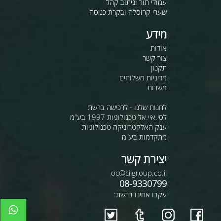
עמודי תור וניתוב קהל
שערי קרוסלה ובקרת כניסה
מידע
אודות
צור קשר
תקנון
מדיניות משלוחים
משרות
לחנות שלנו - לרכישה ברשת
לסי.איי.אל טכנולוגיות 1997 בע"מ
ענק האלקטרוניקה טכנולוגיות
מתקדמות בע"מ
יצירת קשר
oc@cilgroup.co.il
08-9330799
עקבו אחינו ברשת: