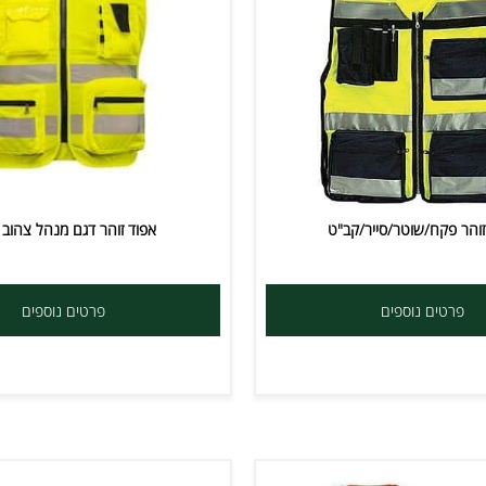
קח/שוטר/סייר/קב"ט
אפוד זוהר דגם מנהל צהוב רש
ים נוספים
פרטים נוספים