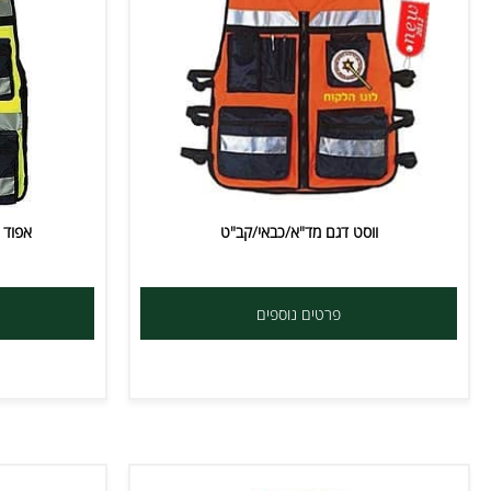
ווסט דגם מד"א/כבאי/קב"ט
אפוד זוהר פ
פרטים נוספים
פרט