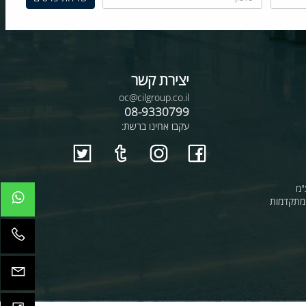
יצירת קשר
oc@cilgroup.co.il
08-9330799
עקבו אחינו ברשת:
קדמות