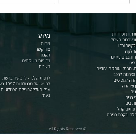
כדוריות
מידע
ות חשמל
אודות
דיו
צור קשר
תקנון
ם ניידים
מדיניות משלוחים
משרות
ואוהלים יעודיים
ת לרכב
לחנות שלנו - לרכישה ברשת
מטוסים
לסי.איי.אל טכנולוגיות 1997 בע"מ
רה
ענק האלקטרוניקה טכנולוגיות מת