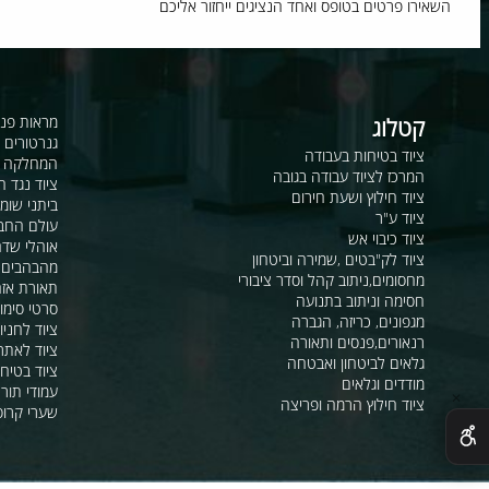
וח חדש?
רו פרטים בטופס ואחד הנציגים ייחזור אליכם
קטלוג
מראות פנורמיות ו
גנרטורים ומערכ
ציוד בטיחות בעבודה
המחלקה לקשר ור
המרכז לציוד עבודה בגובה
ציוד נגד החלקה
ציוד חילוץ ושעת חירום
ביתני שומר ומבני
ציוד ע"ר
עולם החבלים
ציוד כיבוי אש
אוהלי שדה, חפ"ק 
ציוד לק"בטים ,שמירה וביטחון
מהבהבים וסירנו
מחסומים,ניתוב קהל וסדר ציבורי
תאורת אזהרה ל
חסימה וניתוב בתנועה
סרטי סימון ואזה
מגפונים, כריזה, הגברה
ציוד לחניונים