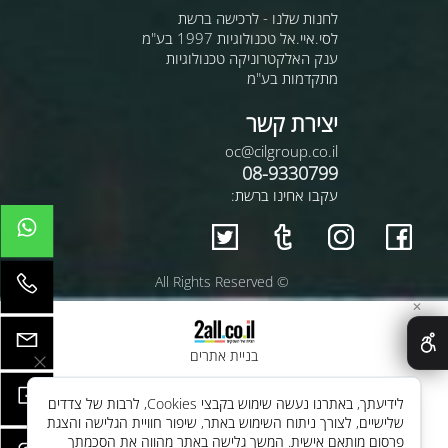
לחנות שלנו - לרכישה ברשת
לסי.איי.אל טכנולוגיות 1997 בע"מ
ענק האלקטרוניקה טכנולוגיות
מתקדמות בע"מ
יצירת קשר
oc@cilgroup.co.il
08-9330799
עקבו אחינו ברשת:
© All Rights Reserved
✕
בניית אתרים
לידיעתך, באתרנו נעשה שימוש בקבצי Cookies, לרבות של צדדים
שלישיים, לצורך ניתוח השימוש באתר, שיפור חוויית הגלישה והצגת
פרסום מותאם אישית. המשך גלישה באתר מהווה את הסכמתך