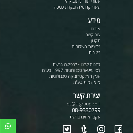
עמודי תור וניתוב קהל
שערי קרוסלה ובקרת כניסה
מידע
אודות
צור קשר
תקנון
מדיניות משלוחים
משרות
לחנות שלנו - לרכישה ברשת
לסי.איי.אל טכנולוגיות 1997 בע"מ
ענק האלקטרוניקה טכנולוגיות
מתקדמות בע"מ
יצירת קשר
oc@cilgroup.co.il
08-9330799
עקבו אחינו ברשת: