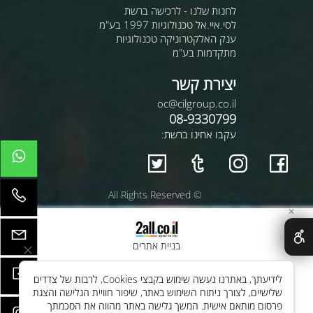
לחנות שלנו - לרכישה ברשת
לסי.איי.אל טכנולוגיות 1997 בע"מ
ענק האלקטרוניקה טכנולוגיות
מתקדמות בע"מ
יצירת קשר
oc@cilgroup.co.il
08-9330799
עקבו אחינו ברשת:
© All Rights Reserved
✕
בניית אתרים
לידיעתך, באתרנו נעשה שימוש בקבצי Cookies, לרבות של צדדים
שלישיים, לצורך ניתוח השימוש באתר, שיפור חוויית הגלישה והצגת
פרסום מותאם אישית. המשך גלישה באתר מהווה את הסכמתך