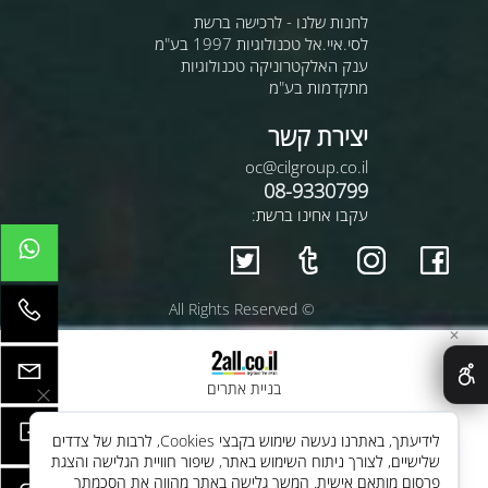
לחנות שלנו - לרכישה ברשת
לסי.איי.אל טכנולוגיות 1997 בע"מ
ענק האלקטרוניקה טכנולוגיות
מתקדמות בע"מ
יצירת קשר
oc@cilgroup.co.il
08-9330799
עקבו אחינו ברשת:
© All Rights Reserved
✕
בניית אתרים
לידיעתך, באתרנו נעשה שימוש בקבצי Cookies, לרבות של צדדים
שלישיים, לצורך ניתוח השימוש באתר, שיפור חוויית הגלישה והצגת
פרסום מותאם אישית. המשך גלישה באתר מהווה את הסכמתך