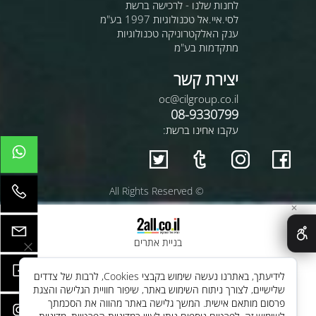
לחנות שלנו - לרכישה ברשת
לסי.איי.אל טכנולוגיות 1997 בע"מ
ענק האלקטרוניקה טכנולוגיות
מתקדמות בע"מ
יצירת קשר
oc@cilgroup.co.il
08-9330799
עקבו אחינו ברשת:
© All Rights Reserved
✕
בניית אתרים
לידיעתך, באתרנו נעשה שימוש בקבצי Cookies, לרבות של צדדים
שלישיים, לצורך ניתוח השימוש באתר, שיפור חוויית הגלישה והצגת
פרסום מותאם אישית. המשך גלישה באתר מהווה את הסכמתך