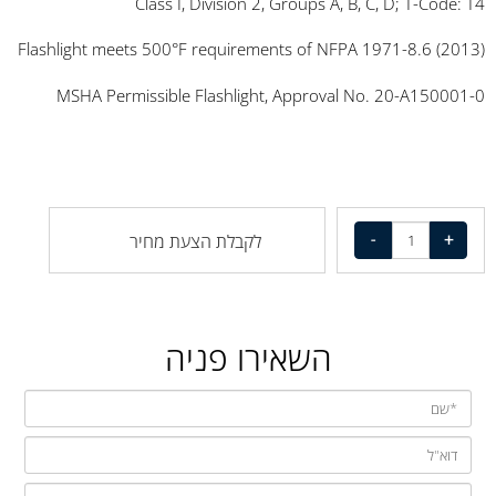
Class I, Division 2, Groups A, B, C, D; T-Code: T4
Flashlight meets 500°F requirements of NFPA 1971-8.6 (2013)
MSHA Permissible Flashlight, Approval No. 20-A150001-0
לקבלת הצעת מחיר
השאירו פניה