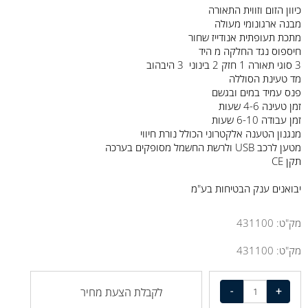
כיוון הזום וזווית התאורה
מבנה ארגונומי מעולה
מתכת תעופתית אנודייז שחור
חיספוס נגד החלקה מ היד
3 סוגי תאורה 1 חזק 2 בינוני 3 היבהוב
מד טעינת הסוללה
פנס עמיד במים ובגשם
זמן טעינה 4-6 שעות
זמן עבודה 6-10 שעות
מנגנון הטענה אלקטרוני הכולל נורת חיווי
מטען לרכב USB ולרשת החשמל מסופקים בערכה
תקן CE
יבואנים ענק הבטיחות בע"מ
מק"ט:
431100
מק"ט:
431100
לקבלת הצעת מחיר