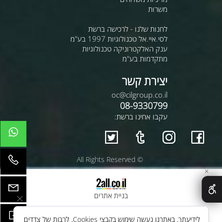
משרות
לחנות שלנו - לרכישה ברשת
לסי.איי.אל טכנולוגיות 1997 בע"מ
ענק האלקטרוניקה טכנולוגיות
מתקדמות בע"מ
יצירת קשר
oc@cilgroup.co.il
08-9330799
עקבו אחינו ברשת:
© All Rights Reserved
✕
בניית אתרים
לידיעתך, באתרנו נעשה שימוש בקבצי Cookies, לרבות של צדדים