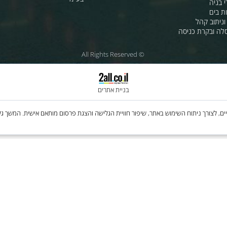
ת לרכב
לחנות שלנו - לרכישה ברשת
מטוסים
לסי.איי.אל טכנולוגיות 1997 בע"מ
רה
ענק האלקטרוניקה טכנולוגיות מת
בע"מ
 קהל
קרת כניסה
© All Rights Reserved
בניית אתרים
Cooki, לרבות של צדדים שלישיים, לצורך ניתוח השימוש באתר, שיפור חוויית הגלישה והצגת פרסום מותאם איש