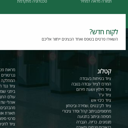
תמורה מלאה למחיר
טכנולוגיה מתקדמת
וח חדש?
רו פרטים בטופס ואחד הנציגים ייחזור אליכם
קטלוג
מראות פנורמיות ו
גנרטורים ומערכ
ציוד בטיחות בעבודה
המחלקה לקשר ור
המרכז לציוד עבודה בגובה
ציוד נגד החלקה
ציוד חילוץ ושעת חירום
ביתני שומר ומבני
ציוד ע"ר
עולם החבלים
ציוד כיבוי אש
אוהלי שדה, חפ"ק 