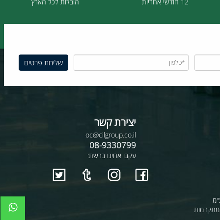
12 חודשי אחריות
הובלות לכל הארץ
יצירת קשר
oc@cilgroup.co.il
08-9330799
עקבו אחינו ברשת: