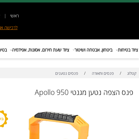
ראשי
|
אודות
|
לרכישה
אונליין
|
E
ות
ביטחון, אבטחה ושיטור
ציוד שעת חירום, אסונות, אפידמיה
בטיחות בת
/
/
פנסים ותאורה
פנסים נטענים
צפה נטען מגנטי Apollo 950