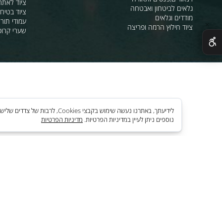
ציוד לק"בטים ,שמירה וביטחון
מהבהבים וסירנו
מחסומים,ניתוב קהל וסדר ציבורי
תאורת אזהרה ל
חסימה וניתוב בתנועה
סרטי סימון ואזה
מגפונים, כריזה, הגברה
ציוד לחניונים
רנאורים,פנסים ותאורה
ציוד לאתרי בניה
גלאים לביטחון ואבטחה
ציוד בטיחות בים
מודדים וגלאים
עמודי תור וניתוב
ציוד חילוץ הרמה ופריצה
שערי קרוסלה וב
לידיעתך, באתרנו נעשה שימוש בקבצי es
נוספים ניתן לעיין במדיניות הפרטיות.
מדיניות הפרטיות