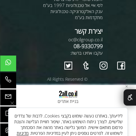
לסי.איי.אל טכנולוגיות 1997 בע"מ
ענק האלקטרוניקה טכנולוגיות
מתקדמות בע"מ
יצירת קשר
oc@cilgroup.co.il
08-9330799
עקבו אחינו ברשת:
© All Rights Reserved
✕
בניית אתרים
לידיעתך, באתרנו נעשה שימוש בקבצי Cookies, לרבות של צדדים
שלישיים, לצורך ניתוח השימוש באתר, שיפור חוויית הגלישה והצגת
פרסום מותאם אישית. המשך גלישה באתר מהווה את הסכמתך
לשימוש זה. לפרטים נוספים ניתן לעיין במדיניות הפרטיות.
מדיניות