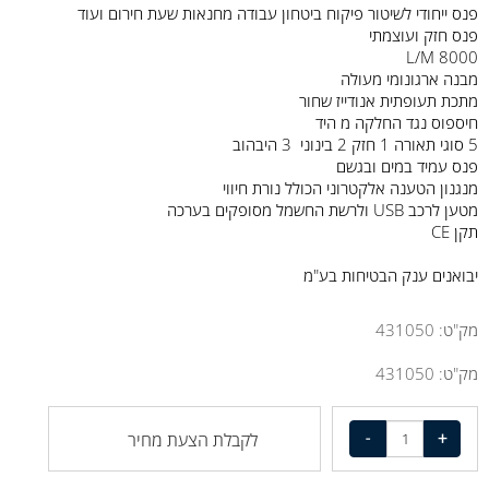
פנס ייחודי לשיטור פיקוח ביטחון עבודה מחנאות שעת חירום ועוד
פנס חזק ועוצמתי
8000 L/M
מבנה ארגונומי מעולה
מתכת תעופתית אנודייז שחור
חיספוס נגד החלקה מ היד
5 סוגי תאורה 1 חזק 2 בינוני 3 היבהוב
פנס עמיד במים ובגשם
מנגנון הטענה אלקטרוני הכולל נורת חיווי
מטען לרכב USB ולרשת החשמל מסופקים בערכה
תקן CE
יבואנים ענק הבטיחות בע"מ
מק"ט:
431050
מק"ט:
431050
לקבלת הצעת מחיר