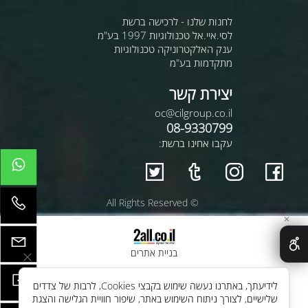
לחנות שלנו - לרכישה ברשת
לסי.איי.אל טכנולוגיות 1997 בע"מ
ענק האלקטרוניקה טכנולוגיות
מתקדמות בע"מ
יצירת קשר
oc@cilgroup.co.il
08-9330799
עקבו אחינו ברשת:
© All Rights Reserved
✕
בניית אתרים
לידיעתך, באתרנו נעשה שימוש בקבצי Cookies, לרבות של צדדים
שלישיים, לצורך ניתוח השימוש באתר, שיפור חוויית הגלישה והצגת