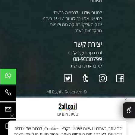
משרות
לחנות שלנו - לרכישה ברשת
לסי.איי.אל טכנולוגיות 1997 בע"מ
ענק האלקטרוניקה טכנולוגיות
מתקדמות בע"מ
יצירת קשר
oc@cilgroup.co.il
08-9330799
עקבו אחינו ברשת:
© All Rights Reserved
✕
בניית אתרים
לידיעתך, באתרנו נעשה שימוש בקבצי Cookies, לרבות של צדדים
שלישיים, לצורך ניתוח השימוש באתר, שיפור חוויית הגלישה והצגת