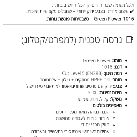
ולכל משימה שבה הידיים הן הכלי החשוב ביותר.
✔️ עיצוב מודרני בצבע ירוק ייחודי – שמבליט מקצועיות ואיכות.
Green Flower 1016 – כשבטיחות פוגשת נוחות.
📑 גרסה טכנית (למפרט/קטלוג)
מותג:
Green Flower
דגם:
1016
רמת מיגון:
Cut Level 5 (EN388)
חומר:
סיבי HPPE מחוזקים + ניילון + אלסטומר
צבע:
ירוק עם פרטים שחורים/אפור (מותאם לפי דרישה)
מידות זמינות:
S–XL
משקל:
קל לנוחות שימוש
מאפיינים בולטים:
הגנה גבוהה מאוד מפני חתכים
אוורור ונוחות לעבודה ממושכת
חוזק מכני יחודי
עמידות לשימוש אינטנסיבי בתעשייה ובעבודה