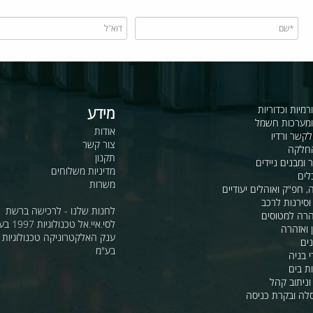
כדוריות
מידע
ות חשמל
אודות
דיו
צור קשר
תקנון
ם ניידים
מדיניות משלוחים
משרות
ואוהלים יעודיים
ת לרכב
לחנות שלנו - לרכישה ברשת
מטוסים
לסי.איי.אל טכנולוגיות 1997 בע"מ
רה
ענק האלקטרוניקה טכנולוגיות מת
בע"מ