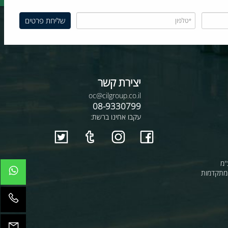
יצירת קשר
oc@cilgroup.co.il
08-9330799
עקבו אחינו ברשת:
קדמות