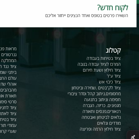
וח חדש?
רו פרטים בטופס ואחד הנציגים ייחזור אליכם
קטלוג
מראות פנורמיות ו
גנרטורים ומערכ
ציוד בטיחות בעבודה
המחלקה לקשר ור
המרכז לציוד עבודה בגובה
ציוד נגד החלקה
ציוד חילוץ ושעת חירום
ביתני שומר ומבני
ציוד ע"ר
עולם החבלים
ציוד כיבוי אש
אוהלי שדה, חפ"ק 
ציוד לק"בטים ,שמירה וביטחון
מהבהבים וסירנו
מחסומים,ניתוב קהל וסדר ציבורי
תאורת אזהרה ל
חסימה וניתוב בתנועה
סרטי סימון ואזה
מגפונים, כריזה, הגברה
ציוד לחניונים
רנאורים,פנסים ותאורה
ציוד לאתרי בניה