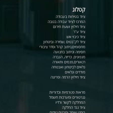
קטלוג
ציוד בטיחות בעבודה
המרכז לציוד עבודה בגובה
ציוד חילוץ ושעת חירום
ציוד ע"ר
ציוד כיבוי אש
ציוד לק"בטים ,שמירה וביטחון
מחסומים,ניתוב קהל וסדר ציבורי
חסימה וניתוב בתנועה
מגפונים, כריזה, הגברה
רנאורים,פנסים ותאורה
גלאים לביטחון ואבטחה
מודדים וגלאים
ציוד חילוץ הרמה ופריצה
מראות פנורמיות וכדוריות
גנרטורים ומערכות חשמל
המחלקה לקשר ורדיו
ציוד נגד החלקה
ביתני שומר ומבנים ניידים