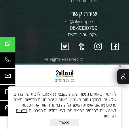
מתקדמות בע"מ
יצירת קשר
oc@cilgroup.co.il
08-9330799
עקבו אחינו ברשת:
© All Rights Reserved
✕
בניית אתרים
לידיעתך, באתרנו נעשה שימוש בקבצי Cookies, לרבות של צדדים
שלישיים, לצורך ניתוח השימוש באתר, שיפור חוויית הגלישה והצגת
פרסום מותאם אישית. המשך גלישה באתר מהווה את הסכמתך
לשימוש זה. לפרטים נוספים ניתן לעיין במדיניות הפרטיות.
מדיניות
הפרטיות
מאשר