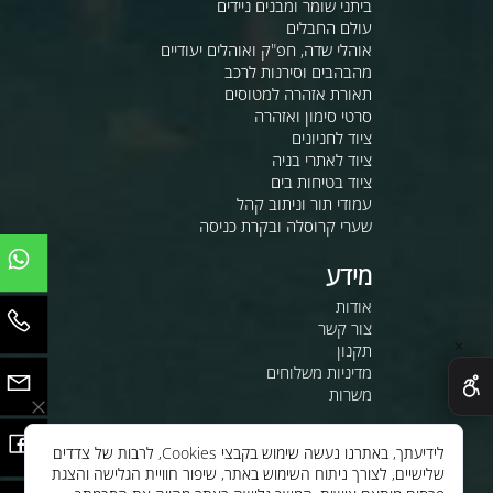
ביתני שומר ומבנים ניידים
עולם החבלים
אוהלי שדה, חפ"ק ואוהלים יעודיים
מהבהבים וסירנות לרכב
תאורת אזהרה למטוסים
סרטי סימון ואזהרה
ציוד לחניונים
ציוד לאתרי בניה
ציוד בטיחות בים
עמודי תור וניתוב קהל
שערי קרוסלה ובקרת כניסה
מידע
אודות
צור קשר
✕
תקנון
מדיניות משלוחים
משרות
לחנות שלנו - לרכישה ברשת
לידיעתך, באתרנו נעשה שימוש בקבצי Cookies, לרבות של צדדים
לסי.איי.אל טכנולוגיות 1997 בע"מ
שלישיים, לצורך ניתוח השימוש באתר, שיפור חוויית הגלישה והצגת
ענק האלקטרוניקה טכנולוגיות