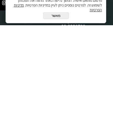
פרסום מותאם אישית. המשך גלישה באתר מהווה את הסכמתך
מתקדמות בע"מ
לשימוש זה. לפרטים נוספים ניתן לעיין במדיניות הפרטיות.
מדיניות
הפרטיות
יצירת קשר
מאשר
oc@cilgroup.co.il
08-9330799
עקבו אחינו ברשת:
© All Rights Reserved
בניית אתרים