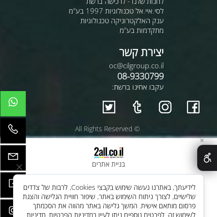
לחנות שלנו - לרכישה ברשת
לסי.איי.אל טכנולוגיות 1997 בע"מ
ענק האלקטרוניקה טכנולוגיות
מתקדמות בע"מ
יצירת קשר
oc@cilgroup.co.il
08-9330799
עקבו אחינו ברשת:
© All Rights Reserved
✕
בניית אתרים
לידיעתך, באתרנו נעשה שימוש בקבצי Cookies, לרבות של צדדים
שלישיים, לצורך ניתוח השימוש באתר, שיפור חוויית הגלישה והצגת
פרסום מותאם אישית. המשך גלישה באתר מהווה את הסכמתך
לשימוש זה. לפרטים נוספים ניתן לעיין במדיניות הפרטיות.
מדיניות