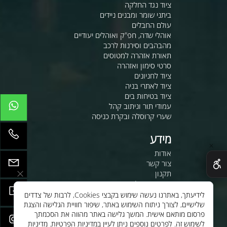
ציוד נגד החלקה
ביתני שומר ומבנים ניידים
עולם החבלים
אוהלי שדה, חפ"ק ואוהלים יעודיים
מהבהבים וסירנות לרכב
תאורת אזהרה למטוסים
סרטי סימון ואזהרה
ציוד לחניונים
ציוד לאתרי בניה
ציוד בטיחות בים
עמודי תור וניתוב קהל
שערי קרוסלה ובקרת כניסה
מידע
✕
אודות
צור קשר
תקנון
מדיניות משלוחים
משרות
לידיעתך, באתרנו נעשה שימוש בקבצי Cookies, לרבות של צדדים
שלישיים, לצורך ניתוח השימוש באתר, שיפור חוויית הגלישה והצגת
לחנות שלנו - לרכישה ברשת
פרסום מותאם אישית. המשך גלישה באתר מהווה את הסכמתך
לסי.איי.אל טכנולוגיות 1997 בע"מ
לשימוש זה. לפרטים נוספים ניתן לעיין במדיניות הפרטיות.
מדיניות