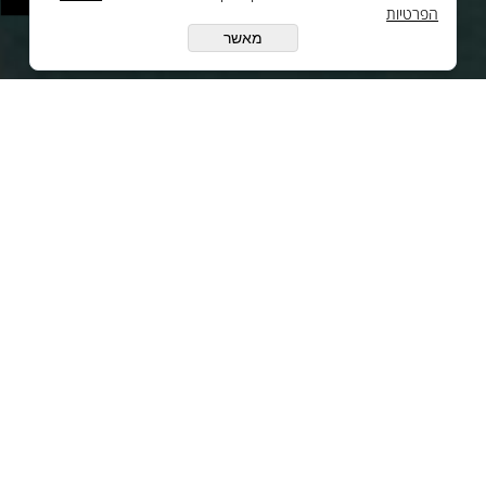
הפרטיות
ענק האלקטרוניקה טכנולוגיות
מתקדמות בע"מ
מאשר
יצירת קשר
oc@cilgroup.co.il
08-9330799
עקבו אחינו ברשת:
© All Rights Reserved
בניית אתרים