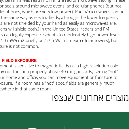
Occasionally, certain areas read HIGH in the radio/microwave setti
include door seals around microwave ovens, and cellular phones (
regular radio phones, which are very low-power). Radio/microwave
shielded in the same way as electric fields, although the lower fre
radio waves are not shielded by your hand as easily as microwaves
(Metal screens will shield both.) In the United States, radars and F
transmitters can legally expose residents to moderately high power
(as high as 10 mW/cm2 briefly or .57 mW/cm2 near cellular towers)
such exposure is not common.
REDUCING FIELD EXPOSURE
Some equipment is sensitive to magnetic fields (ie, a high resolutio
monitor may not function properly above 30 milligauss). By seeing 
spots in your home and office, you can move equipment or furnitu
reduce exposure. If a room has a "hot" spot, fields are generally 
weaker elsewhere in that same room.
 אחרונים שנצפו