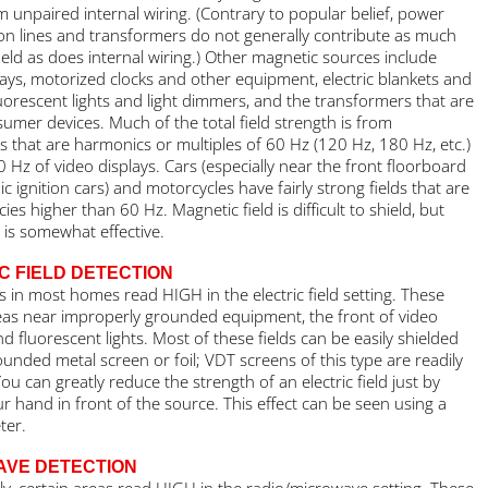
largely from unpaired internal wiring. (Contrary to popular belief, 
transmission lines and transformers do not generally contribute 
magnetic field as does internal wiring.) Other magnetic sources inc
video displays, motorized clocks and other equipment, electric bla
heaters, fluorescent lights and light dimmers, and the transformers
inside consumer devices. Much of the total field strength is from
frequencies that are harmonics or multiples of 60 Hz (120 Hz, 180 
and 17,000 Hz of video displays. Cars (especially near the front fl
of electronic ignition cars) and motorcycles have fairly strong fields
at frequencies higher than 60 Hz. Magnetic field is difficult to shiel
sheet steel is somewhat effective.
ELECTRIC FIELD DETECTION
A few areas in most homes read HIGH in the electric field setting. 
include areas near improperly grounded equipment, the front of v
screens, and fluorescent lights. Most of these fields can be easily s
using a grounded metal screen or foil; VDT screens of this type are
available. You can greatly reduce the strength of an electric field ju
placing your hand in front of the source. This effect can be seen u
TriField meter.
MICROWAVE DETECTION