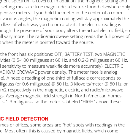
electromagnetic spectrum is covered. In addition, the magnetic set
the electric setting measure true magnitude, a feature found else
in more expensive meters. If you hold the meter in the center of 
and tip it to various angles, the magnetic reading will stay approxim
same regardless of which way you tip or rotate it. The electric readi
similar, although the presence of your body alters the actual electric
readings will vary more. The radio/microwave setting reads the ful
radiowaves when the meter is pointed toward the source.
A knob on the front has six positions: OFF, BATTERY TEST, two M
field sensitivities (0.5-100 milligauss at 60 Hz, and 0.2-3 milligauss 
the second sensitivity to measure weak fields more accurately), EL
field and RADIO/MICROWAVE power density. The meter face is ana
(needle type). A needle reading of one-third of full scale correspon
either 3 milligauss (or 0.6 milligauss) @ 60 Hz, 3 kilovolts/meter @ 
0.04 mW/cm2 respectively in the magnetic, electric, and radio/mic
field settings. Average magnetic field strength in North American 
and offices is 1-3 milligauss, so the meter is labeled "HIGH" above 
levels.
MAGNETIC FIELD DETECTION
In most homes or offices, some areas are "hot" spots with readings
HIGH range. Most often, this is caused by magnetic fields, which 