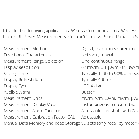
Ideal for the following applications: Wirless Communications, Wire
Finder, RF Power Measurements, Cellular/Cordless Phone Radiation
Measurement Method
Digital, triaxial measureme
Directional Characteristic
Isotropic, triaxial
Measurement Range Selection
One continuous range
Display Resolution
0.1mV/m, 0.1 µA/m, 0.1 µ
Setting Time
Typically 1s (0 to 90% of m
Display Refresh Rate
Typically 400mS
Display Type
LCD 4 digit
Audible Alarm
Buzzer
Measurement Units
mV/m, V/m, µA/m, mA/m, 
Measurement Display Value
Instantaneous measured va
Measurement Alarm Function
Adjustable threshold with
Measurement Calibration Factor CAL
Adjustable