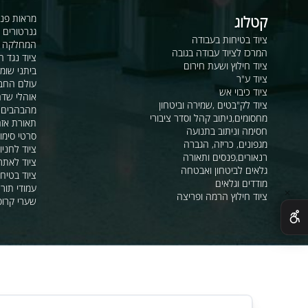
קטלוג
מראות פנורמיות ו
גנרטורים ומערכ
ציוד בטיחות בעבודה
המחלקה לקשר ור
המרכז לציוד עבודה בגובה
ציוד נגד החלקה
ציוד חילוץ ושעת חירום
ביתני שומר ומבני
ציוד ע"ר
עולם החבלים
ציוד כיבוי אש
אוהלי שדה, חפ"ק 
ציוד לק"בטים ,שמירה וביטחון
מהבהבים וסירנו
מחסומים,ניתוב קהל וסדר ציבורי
תאורת אזהרה ל
חסימה וניתוב בתנועה
סרטי סימון ואזה
מגפונים, כריזה, הגברה
ציוד לחניונים
רנאורים,פנסים ותאורה
ציוד לאתרי בניה
גלאים לביטחון ואבטחה
ציוד בטיחות בים
מודדים וגלאים
עמודי תור וניתוב
ציוד חילוץ הרמה ופריצה
שערי קרוסלה וב