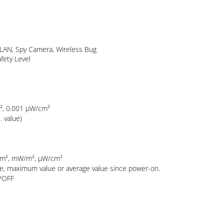
less LAN, Spy Camera, Wireless Bug
 Safety Level
nt
W/m², 0.001 µW/cm²
eas. value)
µW/m², mW/m², µW/cm²
lue, maximum value or average value since power-on.
 ON/OFF