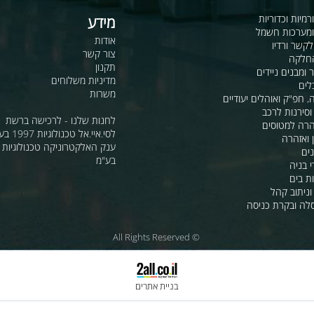
כדוריות
מידע
ות חשמל
אודות
דיו
צור קשר
תקנון
ם ניידים
מדיניות משלוחים
משרות
ואוהלים יעודיים
ת לרכב
לחנות שלנו - לרכישה ברשת
מטוסים
לסי.איי.אל טכנולוגיות 1997 בע"מ
רה
ענק האלקטרוניקה טכנולוגיות מת
בע"מ
 קהל
קרת כניסה
© All Rights Reserved