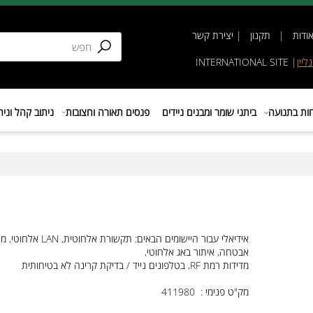
תקנון
|
יצירת קשר
INTERNATIONAL SIT
נועה
ביתני שומר ומבנים ניידים
פנסים תאורה וחצובות
ניתוב קהל וניהול 
אידיאלי עבור היישומים הבאים: תקשורת אלחוטית, LAN אלחו
אבטחה, איתור באג אלחוטי,
מדידות רמת RF, בטלפונים נייד / בדיקת קרינה לא בטיחותית
מק"ט פנימי : 411980