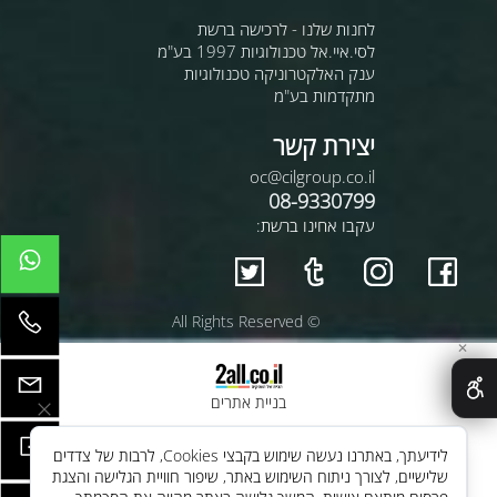
לחנות שלנו - לרכישה ברשת
לסי.איי.אל טכנולוגיות 1997 בע"מ
ענק האלקטרוניקה טכנולוגיות
מתקדמות בע"מ
יצירת קשר
oc@cilgroup.co.il
08-9330799
עקבו אחינו ברשת:
© All Rights Reserved
✕
בניית אתרים
לידיעתך, באתרנו נעשה שימוש בקבצי Cookies, לרבות של צדדים
שלישיים, לצורך ניתוח השימוש באתר, שיפור חוויית הגלישה והצגת