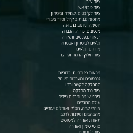
ציוד ע"ר
ציוד כיבוי אש
ציוד לק"בטים ,שמירה וביטחון
מחסומים,ניתוב קהל וסדר ציבורי
חסימה וניתוב בתנועה
מגפונים, כריזה, הגברה
רנאורים,פנסים ותאורה
גלאים לביטחון ואבטחה
מודדים וגלאים
ציוד חילוץ הרמה ופריצה
מראות פנורמיות וכדוריות
גנרטורים ומערכות חשמל
המחלקה לקשר ורדיו
ציוד נגד החלקה
ביתני שומר ומבנים ניידים
עולם החבלים
אוהלי שדה, חפ"ק ואוהלים יעודיים
מהבהבים וסירנות לרכב
תאורת אזהרה למטוסים
סרטי סימון ואזהרה
ציוד לחניונים