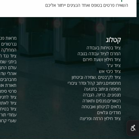
וח חדש?
רו פרטים בטופס ואחד הנציגים ייחזור אליכם
קטלוג
מראות פנורמיות ו
גנרטורים ומערכ
ציוד בטיחות בעבודה
המחלקה לקשר ור
המרכז לציוד עבודה בגובה
ציוד נגד החלקה
ציוד חילוץ ושעת חירום
ביתני שומר ומבני
ציוד ע"ר
עולם החבלים
ציוד כיבוי אש
אוהלי שדה, חפ"ק 
ציוד לק"בטים ,שמירה וביטחון
מהבהבים וסירנו
מחסומים,ניתוב קהל וסדר ציבורי
תאורת אזהרה ל
חסימה וניתוב בתנועה
סרטי סימון ואזה
מגפונים, כריזה, הגברה
ציוד לחניונים
רנאורים,פנסים ותאורה
ציוד לאתרי בניה
גלאים לביטחון ואבטחה
ציוד בטיחות בים
מודדים וגלאים
עמודי תור וניתוב
ציוד חילוץ הרמה ופריצה
שערי קרוסלה וב