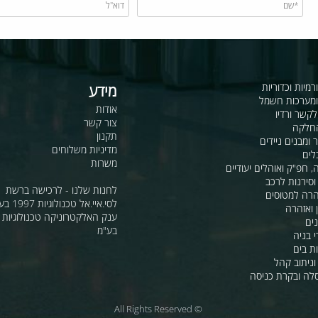
כדוריות
מידע
ות חשמל
אודות
דיו
צור קשר
תקנון
ם ניידים
מדיניות משלוחים
משרות
ואוהלים יעודיים
ת לרכב
לחנות שלנו - לרכישה ברשת
מטוסים
לסי.איי.אל טכנולוגיות 1997 בע"מ
רה
ענק האלקטרוניקה טכנולוגיות מת
בע"מ
 קהל
קרת כניסה