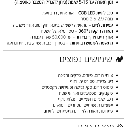
זמן תאורה עד 5-15 שעות (ניתן להגדיל המצבר כאופציה)
טכנולוגיית COB LED
– אור אחיד, רחב ויעיל
גובה 2.5-2.9 מטר
עמידות למים
– מתאימה לשימוש בתנאי חוץ ומזג אוויר משתנה
תאורה היקפית 360°
– כיסוי מלא של השטח
אורך חיים ארוך במיוחד
– עד 50,000 שעות עבודה
מתאימה לשימוש רב-תחומי
– בטחון, רכב, תעשייה, בית, חירום ועוד
🏕️ שימושים נפוצים
צוותי חירום, טיולים, טרקים והליכה
דיג, צלילה, ספורט ימי וחוף
טיפוס הרים, סקי, גלישה ופעילויות אקסטרים
פיקניקים, פסטיבלים ואירועי שטח
רכב, שערים חשמליים, עגלות גולף
יישומים תעשייתיים, מסחריים ורפואיים
פתרונות תאורה לאזורים מתפתחים ולחירום
⚙️ מפרט טכני