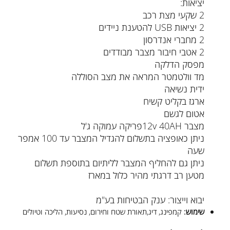
יציאות:
2 שקעי מצת רכב
2 יציאות USB להטענת ניידים
2 מחברי אנדרסון
2 אטבי חיבור מצבר מבודדים
מפסק הדלקה
מד וולטמטר המראה את מצב הסוללה
ידית נשיאה
ארגז בקליט קשיח
אטום לגשם
מצבר 12v 40AHפריקה עמוקה ג'ל
ניתן כאופציה בתשלום להגדיל המצבר עד 100 אמפר
שעה
ניתן גם להחליף המצבר לליתיום בתוספת תשלום
מטען רב דרגתי מהיר כלול במארז
יבוא וייצור: ענק הבטיחות בע"מ
שימוש:
קמפינג, דיג,תאורת שטח וחירום, נסיעות, הליכה וטיולים