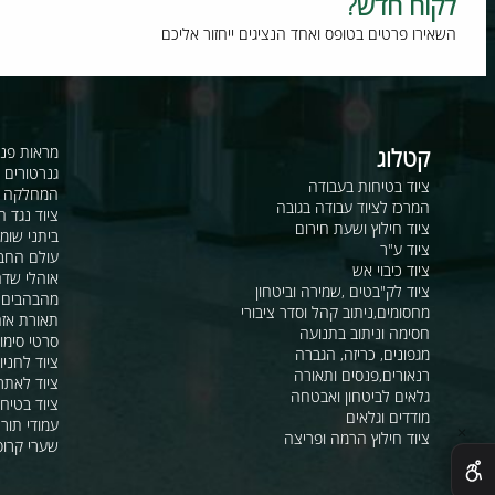
וח חדש?
רו פרטים בטופס ואחד הנציגים ייחזור אליכם
קטלוג
מראות פנורמיות ו
גנרטורים ומערכ
ציוד בטיחות בעבודה
המחלקה לקשר ור
המרכז לציוד עבודה בגובה
ציוד נגד החלקה
ציוד חילוץ ושעת חירום
ביתני שומר ומבני
ציוד ע"ר
עולם החבלים
ציוד כיבוי אש
אוהלי שדה, חפ"ק 
ציוד לק"בטים ,שמירה וביטחון
מהבהבים וסירנו
מחסומים,ניתוב קהל וסדר ציבורי
תאורת אזהרה ל
חסימה וניתוב בתנועה
סרטי סימון ואזה
מגפונים, כריזה, הגברה
ציוד לחניונים
רנאורים,פנסים ותאורה
ציוד לאתרי בניה
גלאים לביטחון ואבטחה
ציוד בטיחות בים