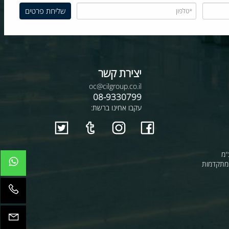
יצירת קשר
oc@cilgroup.co.il
08-9330799
עקבו אחינו ברשת:
קדמות