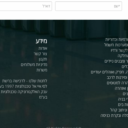
כדוריות
מידע
ות חשמל
אודות
דיו
צור קשר
תקנון
ם ניידים
מדיניות משלוחים
משרות
ואוהלים יעודיים
ת לרכב
לחנות שלנו - לרכישה ברשת
מטוסים
לסי.איי.אל טכנולוגיות 1997 בע"מ
רה
ענק האלקטרוניקה טכנולוגיות מת
בע"מ