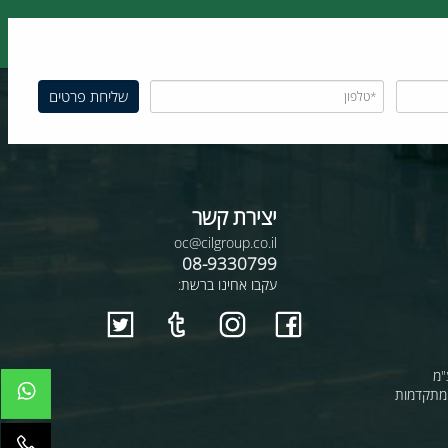
12 חודשי אחריות
הובלות לכל הארץ
יצירת קשר
oc@cilgroup.co.il
08-9330799
עקבו אחינו ברשת: