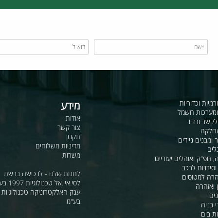
תמיכה טכנית
מלאי זמין ואספקה מלאה
כדוריות
מידע
ות חשמל
אודות
דיו
צור קשר
תקנון
ם ניידים
מדיניות משלוחים
משרות
ואוהלים יעודיים
ת לרכב
לחנות שלנו - לרכישה ברשת
מטוסים
לסי.איי.אל טכנולוגיות 1997 בע"מ