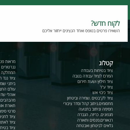
תמורה מלאה למחיר
טכנולוגיה מתקדמת
וח חדש?
רו פרטים בטופס ואחד הנציגים ייחזור אליכם
קטלוג
מראות פנורמיות ו
גנרטורים ומערכ
ציוד בטיחות בעבודה
המחלקה לקשר ור
המרכז לציוד עבודה בגובה
ציוד נגד החלקה
ציוד חילוץ ושעת חירום
ביתני שומר ומבני
ציוד ע"ר
עולם החבלים
ציוד כיבוי אש
אוהלי שדה, חפ"ק 
ציוד לק"בטים ,שמירה וביטחון
מהבהבים וסירנו
מחסומים,ניתוב קהל וסדר ציבורי
תאורת אזהרה ל
חסימה וניתוב בתנועה