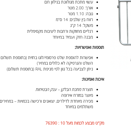
עשוי מתכת מגולוונת בגילוון חם
אורך: 2.00 מטר
גובה: 1.10 מטר
רווח בין שלבים: 14 ס"מ
משקל: 14 ק"ג
רגליים מחוזקות ורחבות ליציבות מקסימלית
מבנה חזק ועמיד במיוחד
תוספות ואפשרויות:
אפשרות להוספת שלט פרסומי/לוגו בחזית (בתוספת תשלום –
השלט והגרפיקה לא כלולים במחיר)
ניתן לצביעה בכל גוון לפי מניפת RAL (בתוספת תשלום)
איכות ואמינות:
תוצרת
מתכת הבלקן – ענק הבטיחות
מיוצר במזרח אירופה
מכירה מיוחדת לדילרים, יצואנים ורכישה בכמויות – במחירים
משתלמים במיוחד