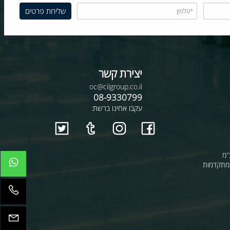
יצירת קשר
oc@cilgroup.co.il
08-9330799
עקבו אחינו ברשת:
קדמות