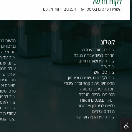
וח חדש?
רו פרטים בטופס ואחד הנציגים ייחזור אליכם
קטלוג
מראות פנורמיות ו
גנרטורים ומערכ
ציוד בטיחות בעבודה
המחלקה לקשר ור
המרכז לציוד עבודה בגובה
ציוד נגד החלקה
ציוד חילוץ ושעת חירום
ביתני שומר ומבני
ציוד ע"ר
עולם החבלים
ציוד כיבוי אש
אוהלי שדה, חפ"ק 
ציוד לק"בטים ,שמירה וביטחון
מהבהבים וסירנו
מחסומים,ניתוב קהל וסדר ציבורי
תאורת אזהרה ל
חסימה וניתוב בתנועה
סרטי סימון ואזה
מגפונים, כריזה, הגברה
ציוד לחניונים
רנאורים,פנסים ותאורה
ציוד לאתרי בניה
גלאים לביטחון ואבטחה
ציוד בטיחות בים