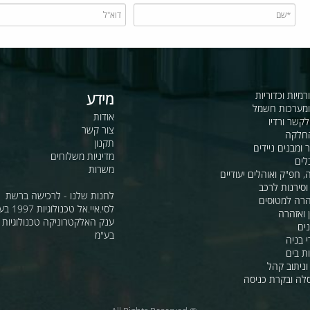
כדוריות
מידע
ות חשמל
אודות
דיו
צור קשר
תקנון
ם ניידים
מדיניות משלוחים
משרות
ואוהלים יעודיים
ת לרכב
לחנות שלנו - לרכישה ברשת
מטוסים
לסי.איי.אל טכנולוגיות 1997 בע"מ
רה
ענק האלקטרוניקה טכנולוגיות מת
בע"מ