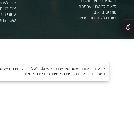
מהבהבים וסירנו
מחסומים,ניתוב קהל וסדר ציבורי
תאורת אזהרה ל
חסימה וניתוב בתנועה
סרטי סימון ואזה
מגפונים, כריזה, הגברה
ציוד לחניונים
רנאורים,פנסים ותאורה
ציוד לאתרי בניה
גלאים לביטחון ואבטחה
ציוד בטיחות בים
מודדים וגלאים
עמודי תור וניתוב
ציוד חילוץ הרמה ופריצה
שערי קרוסלה וב
לידיעתך, באתרנו נעשה שימוש בקבצי es
נוספים ניתן לעיין במדיניות הפרטיות.
מדיניות הפרטיות