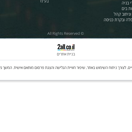
ת לרכב
לחנות שלנו - לרכישה ברשת
מטוסים
לסי.איי.אל טכנולוגיות 1997 בע"מ
רה
ענק האלקטרוניקה טכנולוגיות מת
בע"מ
 קהל
קרת כניסה
© All Rights Reserved
בניית אתרים
Cooki, לרבות של צדדים שלישיים, לצורך ניתוח השימוש באתר, שיפור חוויית הגלישה והצגת פרסום מותאם איש