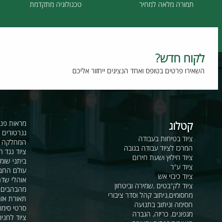
תמורה מלאה למחיר
טכנולוגיה מתקדמת
וח חדש?
רו פרטים בטופס ואחד הנציגים ייחזור אליכם
קטלוג
מראות פנורמיות ו
גנרטורים ומערכ
ציוד בטיחות בעבודה
המחלקה לקשר ור
המרכז לציוד עבודה בגובה
ציוד נגד החלקה
ציוד חילוץ ושעת חירום
ביתני שומר ומבני
ציוד ע"ר
עולם החבלים
ציוד כיבוי אש
אוהלי שדה, חפ"ק 
ציוד לק"בטים ,שמירה וביטחון