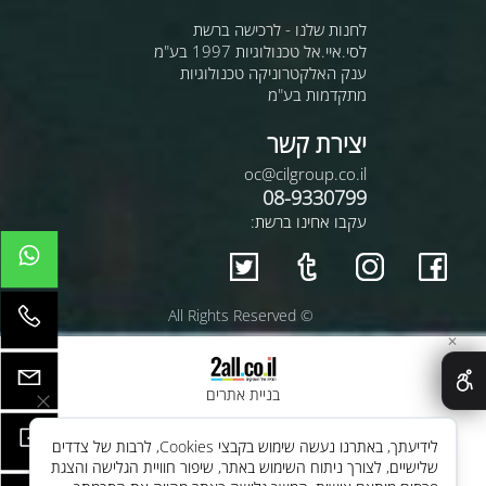
לחנות שלנו - לרכישה ברשת
לסי.איי.אל טכנולוגיות 1997 בע"מ
ענק האלקטרוניקה טכנולוגיות
מתקדמות בע"מ
יצירת קשר
oc@cilgroup.co.il
08-9330799
עקבו אחינו ברשת:
© All Rights Reserved
✕
בניית אתרים
לידיעתך, באתרנו נעשה שימוש בקבצי Cookies, לרבות של צדדים
שלישיים, לצורך ניתוח השימוש באתר, שיפור חוויית הגלישה והצגת