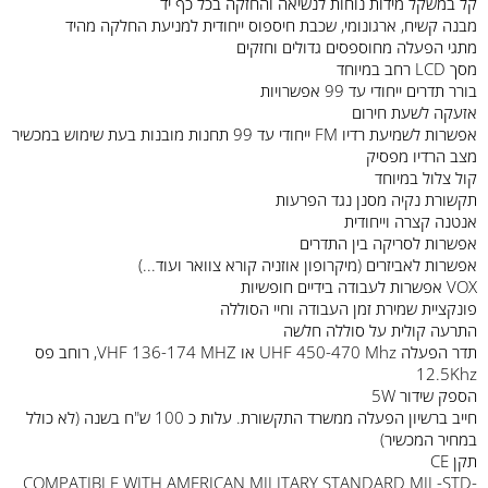
קל במשקל מידות נוחות לנשיאה והחזקה בכל כף יד
מבנה קשיח, ארגונומי, שכבת חיספוס ייחודית למניעת החלקה מהיד
מתגי הפעלה מחוספסים גדולים וחזקים
מסך LCD רחב במיוחד
בורר תדרים ייחודי עד 99 אפשרויות
אזעקה לשעת חירום
אפשרות לשמיעת רדיו FM ייחודי עד 99 תחנות מובנות בעת שימוש במכשיר
מצב הרדיו מפסיק
קול צלול במיוחד
תקשורת נקיה מסנן נגד הפרעות
אנטנה קצרה וייחודית
אפשרות לסריקה בין התדרים
אפשרות לאביזרים (מיקרופון אוזניה קורא צוואר ועוד...)
VOX אפשרות לעבודה בידיים חופשיות
פונקציית שמירת זמן העבודה וחיי הסוללה
התרעה קולית על סוללה חלשה
תדר הפעלה UHF 450-470 Mhz או VHF 136-174 MHZ, רוחב פס
12.5Khz
הספק שידור 5W
חייב ברשיון הפעלה ממשרד התקשורת. עלות כ 100 ש"ח בשנה (לא כולל
במחיר המכשיר)
תקן CE
COMPATIBLE WITH AMERICAN MILITARY STANDARD MIL-STD-