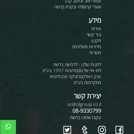
עמודי תור וניתוב קהל
שערי קרוסלה ובקרת כניסה
מידע
אודות
צור קשר
תקנון
מדיניות משלוחים
משרות
לחנות שלנו - לרכישה ברשת
לסי.איי.אל טכנולוגיות 1997 בע"מ
ענק האלקטרוניקה טכנולוגיות
מתקדמות בע"מ
יצירת קשר
oc@cilgroup.co.il
08-9330799
עקבו אחינו ברשת: