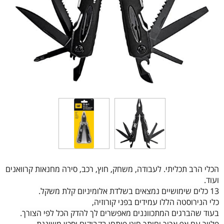
הכלי הרב תכליתי. לעבודה, משחק, חוץ, רכב, סירה מחנאות קרוואנים
ועוד.
13 כלים שימושיים נמצאים בשלדת אלומיניום קלת משקל.
כלי הנירוסטה הללו עמידים בפני קורוזיה,
בעוד שהברגים המתכווננים מאפשרים לך להדק הכל לפי הצורך.
פלייר עם אף ארוך וחותך חוט פותחן בקבוקים וסכין משוננת