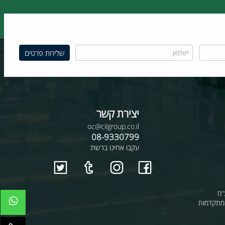
12 חודשי אחריות
הובלות לכל הארץ
יצירת קשר
oc@cilgroup.co.il
08-9330799
עקבו אחינו ברשת: