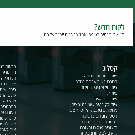
תמורה מלאה למחיר
טכנולוגיה מתקדמת
וח חדש?
רו פרטים בטופס ואחד הנציגים ייחזור אליכם
קטלוג
מראות פנורמיות ו
גנרטורים ומערכ
ציוד בטיחות בעבודה
המחלקה לקשר ור
המרכז לציוד עבודה בגובה
ציוד נגד החלקה
ציוד חילוץ ושעת חירום
ביתני שומר ומבני
ציוד ע"ר
עולם החבלים
ציוד כיבוי אש
אוהלי שדה, חפ"ק 
ציוד לק"בטים ,שמירה וביטחון
מהבהבים וסירנו
מחסומים,ניתוב קהל וסדר ציבורי
תאורת אזהרה ל