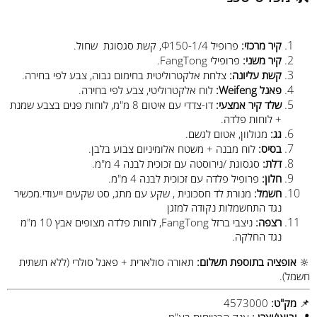
קיר מרכזי:
פרופיל Φ150-1/4, קשת סגסוגת שחול.
קיר משני:
פרופילי FangTong.
קשת עליונה:
צלחת אלקטרוליטית בחימום גבוה, צבע לפי בחירה.
פאנל Weifeng:
לוח אלקטרוליטי, צבע לפי בחירה.
שלד קיר אמצעי:
דו-צדדי עם איטום 8 מ"מ, לוחות פנים בצבע שמנת
+ לוחות פלדה.
גג:
מגולוון, אטום לגשם.
בסיס:
לוח מבנה + משטח אלומיניום צבוע בלבן.
דלת:
סגסוגת /נירוסטה עם זכוכית לבנה 4 מ"מ.
חלון:
פרופיל פלדה עם זכוכית לבנה 4 מ"מ.
חשמל:
מנורת לד חסכונית , שקע עם מתג, סט שקעים ייעודי.מכשיר
נגד התחשמלות נקודה למזגן
רצפה:
ניצבי ברזל FangTong, לוחות פלדה מצופים אבץ 10 מ"מ
נגד החלקה.
🔆
אופציה בתוספת תשלום:
תאורה סולארית + פאנל סולרי (ללא תשתית
חשמל).
📌
מק"ט:
4573000