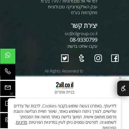
לסי.איי.אל טכנולוגיות 1997 בע"מ
ענק האלקטרוניקה טכנולוגיות
מתקדמות בע"מ
יצירת קשר
oc@cilgroup.co.il
08-9330799
עקבו אחינו ברשת:
© All Rights Reserved
✕
בניית אתרים
לידיעתך, באתרנו נעשה שימוש בקבצי Cookies, לרבות של צדדים
שלישיים, לצורך ניתוח השימוש באתר, שיפור חוויית הגלישה והצגת
פרסום מותאם אישית. המשך גלישה באתר מהווה את הסכמתך
לשימוש זה. לפרטים נוספים ניתן לעיין במדיניות הפרטיות.
מדיניות
הפרטיות