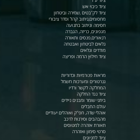
ציוד ע"ר
ציוד כיבוי אש
ציוד לק"בטים ,שמירה וביטחון
מחסומים,ניתוב קהל וסדר ציבורי
חסימה וניתוב בתנועה
מגפונים, כריזה, הגברה
רנאורים,פנסים ותאורה
גלאים לביטחון ואבטחה
מודדים וגלאים
ציוד חילוץ הרמה ופריצה
מראות פנורמיות וכדוריות
גנרטורים ומערכות חשמל
המחלקה לקשר ורדיו
ציוד נגד החלקה
ביתני שומר ומבנים ניידים
עולם החבלים
אוהלי שדה, חפ"ק ואוהלים יעודיים
מהבהבים וסירנות לרכב
תאורת אזהרה למטוסים
סרטי סימון ואזהרה
ציוד לחניונים