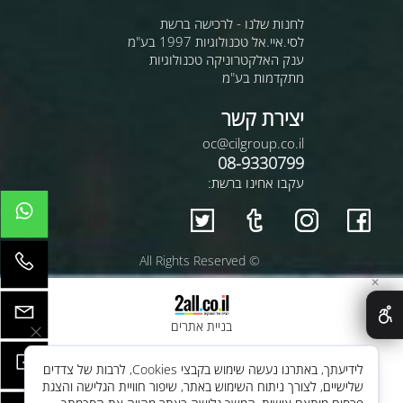
לחנות שלנו - לרכישה ברשת
לסי.איי.אל טכנולוגיות 1997 בע"מ
ענק האלקטרוניקה טכנולוגיות
מתקדמות בע"מ
יצירת קשר
oc@cilgroup.co.il
08-9330799
עקבו אחינו ברשת:
© All Rights Reserved
✕
בניית אתרים
לידיעתך, באתרנו נעשה שימוש בקבצי Cookies, לרבות של צדדים
שלישיים, לצורך ניתוח השימוש באתר, שיפור חוויית הגלישה והצגת