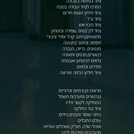
ציוד בטיחות בעבודה
המרכז לציוד עבודה בגובה
ציוד חילוץ ושעת חירום
ציוד ע"ר
ציוד כיבוי אש
ציוד לק"בטים ,שמירה וביטחון
מחסומים,ניתוב קהל וסדר ציבורי
חסימה וניתוב בתנועה
מגפונים, כריזה, הגברה
רנאורים,פנסים ותאורה
גלאים לביטחון ואבטחה
מודדים וגלאים
ציוד חילוץ הרמה ופריצה
מראות פנורמיות וכדוריות
גנרטורים ומערכות חשמל
המחלקה לקשר ורדיו
ציוד נגד החלקה
ביתני שומר ומבנים ניידים
עולם החבלים
אוהלי שדה, חפ"ק ואוהלים יעודיים
מהבהבים וסירנות לרכב