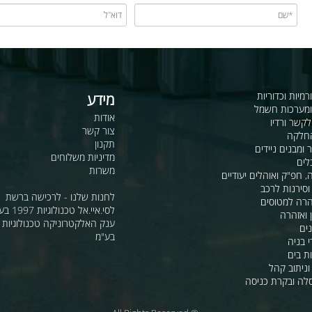
כדוריות
מידע
ות חשמל
אודות
דיו
צור קשר
תקנון
ם ניידים
מדיניות משלוחים
משרות
ואוהלים יעודיים
ת לרכב
לחנות שלנו - לרכישה ברשת
מטוסים
לסי.איי.אל טכנולוגיות 1997 בע"מ
רה
ענק האלקטרוניקה טכנולוגיות מת
בע"מ