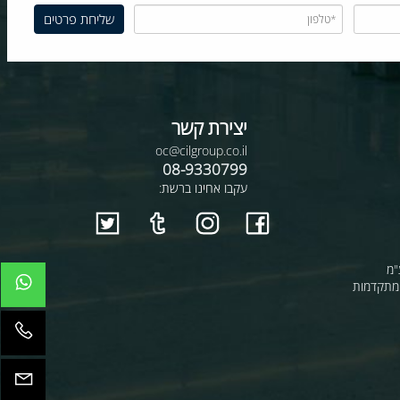
יצירת קשר
oc@cilgroup.co.il
08-9330799
עקבו אחינו ברשת:
קדמות