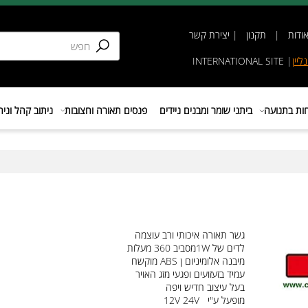
תקנון
|
יצירת קשר
INTERNATIONAL SIT
נועה
ביתני שומר ומבנים ניידים
פנסים תאורה וחצובות
ניתוב קהל וניהול 
גשר תאורה איכותי ורב עוצמה
לדים של 1
W
מסביב 360 מעלות
מיבנה אלומיניום ן
ABS
מוקשח
עמיד בזעזועים ופגעי מזג האויר
בעל עיצוב חדיש ויפה