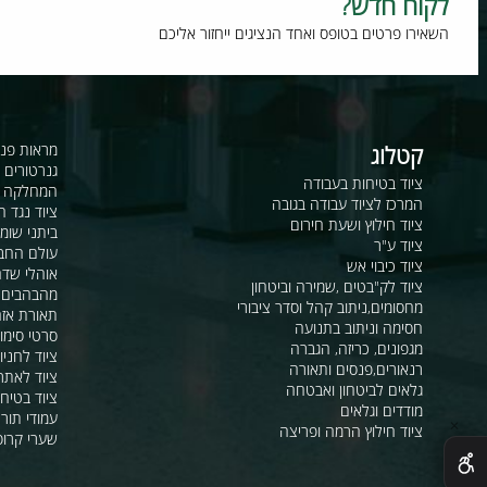
וח חדש?
רו פרטים בטופס ואחד הנציגים ייחזור אליכם
קטלוג
מראות פנורמיות ו
גנרטורים ומערכ
ציוד בטיחות בעבודה
המחלקה לקשר ור
המרכז לציוד עבודה בגובה
ציוד נגד החלקה
ציוד חילוץ ושעת חירום
ביתני שומר ומבני
ציוד ע"ר
עולם החבלים
ציוד כיבוי אש
אוהלי שדה, חפ"ק 
ציוד לק"בטים ,שמירה וביטחון
מהבהבים וסירנו
מחסומים,ניתוב קהל וסדר ציבורי
תאורת אזהרה ל
חסימה וניתוב בתנועה
סרטי סימון ואזה
מגפונים, כריזה, הגברה
ציוד לחניונים
רנאורים,פנסים ותאורה
ציוד לאתרי בניה
גלאים לביטחון ואבטחה
ציוד בטיחות בים